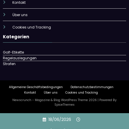
Kontakt
Über uns
Cookies und Tracking
Kategorien
Golf-Etikette
Regelauslegungen
Strafen
Allgemeine Geschäftsbedingungen
Datenschutzbestimmungen
Kontakt
Über uns
Cookies und Tracking
Newscrunch - Magazine & Blog
WordPress
Theme 2026 | Powered By
SpiceThemes
Skip
18/06/2026
to
content