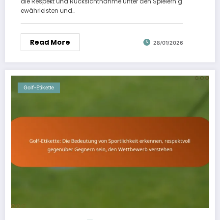
die Respekt und Rücksichtnahme unter den Spielern g
ewährleisten und…
Read More
28/01/2026
Golf-Etikette