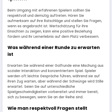
Beim Umgang mit erfahrenen Spielern sollten Sie
respektvoll und demütig auftreten. Hören Sie
aufmerksam auf ihre Ratschläge und stellen Sie Fragen,
wenn es angebracht ist. Wertschätzung für ihre
Einsichten zu zeigen, kann eine positive Beziehung
fördern und Ihr Lernerlebnis auf dem Platz verbessern.
Was während einer Runde zu erwarten
ist
Erwarten Sie während einer Golfrunde eine Mischung aus
sozialer Interaktion und konzentriertem Spiel. Spieler
werden oft leichte Gespräche führen, während sie auf
ihren Zug warten, aber während der Schwünge wird Stille
erwartet. Seien Sie auf unterschiedliche
Spielgeschwindigkeiten vorbereitet und immer bereit,
sich zu bewegen, wenn Sie an der Reihe sind.
Wie man respektvoll Fragen stellt