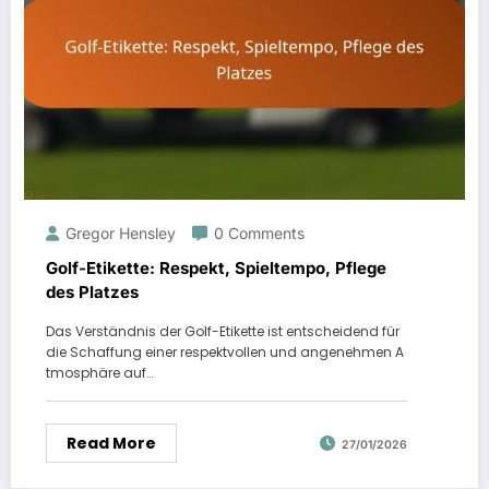
Gregor Hensley
0 Comments
Golf-Etikette: Respekt, Spieltempo, Pflege
des Platzes
Das Verständnis der Golf-Etikette ist entscheidend für
die Schaffung einer respektvollen und angenehmen A
tmosphäre auf…
Read More
27/01/2026