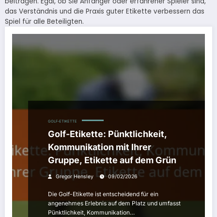
beitragen. Egal, ob Sie Anfänger oder erfahrener Spieler sind,
das Verständnis und die Praxis guter Etikette verbessern das
Spiel für alle Beteiligten.
GOLF-ETIKETTE
Golf-Etikette: Pünktlichkeit,
Kommunikation mit Ihrer
Gruppe, Etikette auf dem Grün
Gregor Hensley
09/02/2026
Die Golf-Etikette ist entscheidend für ein
angenehmes Erlebnis auf dem Platz und umfasst
Pünktlichkeit, Kommunikation…