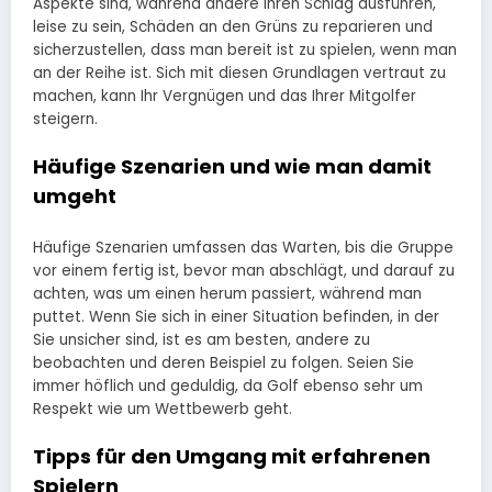
Aspekte sind, während andere ihren Schlag ausführen,
leise zu sein, Schäden an den Grüns zu reparieren und
sicherzustellen, dass man bereit ist zu spielen, wenn man
an der Reihe ist. Sich mit diesen Grundlagen vertraut zu
machen, kann Ihr Vergnügen und das Ihrer Mitgolfer
steigern.
Häufige Szenarien und wie man damit
umgeht
Häufige Szenarien umfassen das Warten, bis die Gruppe
vor einem fertig ist, bevor man abschlägt, und darauf zu
achten, was um einen herum passiert, während man
puttet. Wenn Sie sich in einer Situation befinden, in der
Sie unsicher sind, ist es am besten, andere zu
beobachten und deren Beispiel zu folgen. Seien Sie
immer höflich und geduldig, da Golf ebenso sehr um
Respekt wie um Wettbewerb geht.
Tipps für den Umgang mit erfahrenen
Spielern