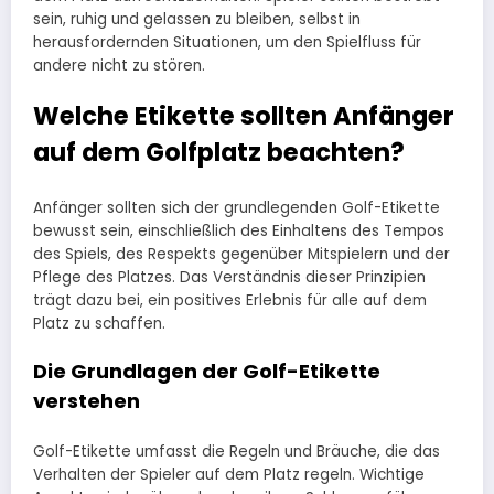
sein, ruhig und gelassen zu bleiben, selbst in
herausfordernden Situationen, um den Spielfluss für
andere nicht zu stören.
Welche Etikette sollten Anfänger
auf dem Golfplatz beachten?
Anfänger sollten sich der grundlegenden Golf-Etikette
bewusst sein, einschließlich des Einhaltens des Tempos
des Spiels, des Respekts gegenüber Mitspielern und der
Pflege des Platzes. Das Verständnis dieser Prinzipien
trägt dazu bei, ein positives Erlebnis für alle auf dem
Platz zu schaffen.
Die Grundlagen der Golf-Etikette
verstehen
Golf-Etikette umfasst die Regeln und Bräuche, die das
Verhalten der Spieler auf dem Platz regeln. Wichtige