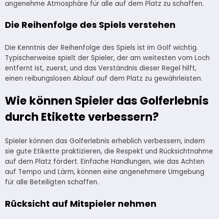
angenehme Atmosphäre für alle auf dem Platz zu schaffen.
Die Reihenfolge des Spiels verstehen
Die Kenntnis der Reihenfolge des Spiels ist im Golf wichtig.
Typischerweise spielt der Spieler, der am weitesten vom Loch
entfernt ist, zuerst, und das Verständnis dieser Regel hilft,
einen reibungslosen Ablauf auf dem Platz zu gewährleisten.
Wie können Spieler das Golferlebnis
durch Etikette verbessern?
Spieler können das Golferlebnis erheblich verbessern, indem
sie gute Etikette praktizieren, die Respekt und Rücksichtnahme
auf dem Platz fördert. Einfache Handlungen, wie das Achten
auf Tempo und Lärm, können eine angenehmere Umgebung
für alle Beteiligten schaffen.
Rücksicht auf Mitspieler nehmen