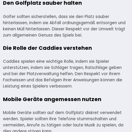
Den Golfplatz sauber halten
Golfer sollten sicherstellen, dass sie den Platz sauber
hinterlassen, indem sie Abfall ordnungsgemäß entsorgen und
keinen Müll hinterlassen. Dieser Respekt vor der Umwelt trägt
zum allgemeinen Genuss des Spiels bei.
Die Rolle der Caddies verstehen
Caddies spielen eine wichtige Rolle, indem sie Spieler
unterstützen, indem sie Schläger tragen, Ratschläge geben
und bei der Platzverwaltung helfen. Den Respekt vor ihrem
Fachwissen und das Befolgen ihrer Anweisungen können die
Leistung eines Spielers verbessern.
Mobile Geräte angemessen nutzen
Mobile Geräte sollten auf dem Golfplatz diskret verwendet
werden. Spieler sollten ihre Telefone stummschalten und
vermeiden, Anrufe zu tätigen oder laute Musik zu spielen, da
dies andere stören kann.