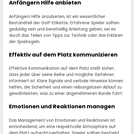
Anfängern Hilfe anbieten
Anfängern Hilfe anzubieten, ist ein wesentlicher
Bestandteil der Golf-Etikette. Erfahrene Spieler sollten
geduldig sein und bereitwillig Anleitung geben, sei es
durch das Teilen von Tipps zur Technik oder das Erklären
der Spielregeln.
Effektiv auf dem Platz kommunizieren
Effektive Kommunikation auf dem Platz stellt sicher,
dass jeder über seine Reihe und mögliche Gefahren
informiert ist. Klare Signale und verbale Hinweise können
helfen, die Sicherheit und einen reibungslosen Ablauf zu
gewährleisten, was zu einer angenehmeren Runde führt.
Emotionen und Reaktionen managen
Das Management von Emotionen und Reaktionen ist
entscheidend, um eine respektvolle Atmosphäre auf
dem Platz aufrechtzuerhalten. Spieler sollten bestrebt