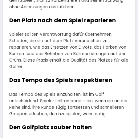
dem Spieler, sich zu konzentrieren und seinen Schwung
ohne Ablenkungen auszuführen.
Den Platz nach dem Spiel reparieren
Spieler sollten Verantwortung dafür übernehmen,
Schäden, die sie auf dem Platz verursachen, zu
reparieren, wie das Ersetzen von Divots, das Harken von
Bunkern und das Beheben von Ballmarkierungen auf den
Grüns. Diese Praxis erhält die Qualität des Platzes für alle
Golfer.
Das Tempo des Spiels respektieren
Das Tempo des Spiels einzuhalten, ist im Golf
entscheidend. Spieler sollten bereit sein, wenn sie an der
Reihe sind, ihre Runde zügig fortsetzen und schnelleren
Gruppen erlauben, durchzuspielen, wenn nötig.
Den Golfplatz sauber halten