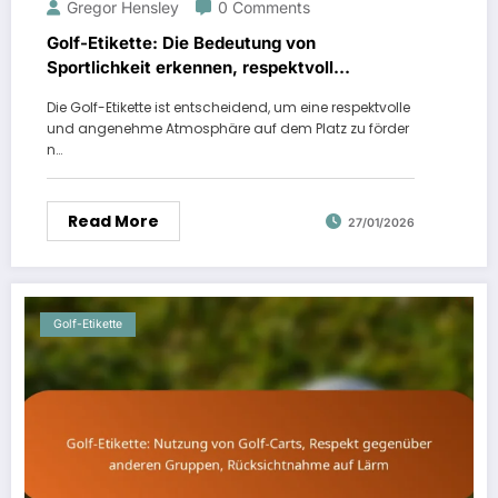
Gregor Hensley
0 Comments
Golf-Etikette: Die Bedeutung von
Sportlichkeit erkennen, respektvoll
gegenüber Gegnern sein, den Wettbewerb
Die Golf-Etikette ist entscheidend, um eine respektvolle
verstehen
und angenehme Atmosphäre auf dem Platz zu förder
n…
Read More
27/01/2026
Golf-Etikette