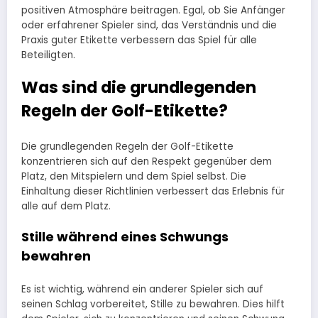
positiven Atmosphäre beitragen. Egal, ob Sie Anfänger
oder erfahrener Spieler sind, das Verständnis und die
Praxis guter Etikette verbessern das Spiel für alle
Beteiligten.
Was sind die grundlegenden
Regeln der Golf-Etikette?
Die grundlegenden Regeln der Golf-Etikette
konzentrieren sich auf den Respekt gegenüber dem
Platz, den Mitspielern und dem Spiel selbst. Die
Einhaltung dieser Richtlinien verbessert das Erlebnis für
alle auf dem Platz.
Stille während eines Schwungs
bewahren
Es ist wichtig, während ein anderer Spieler sich auf
seinen Schlag vorbereitet, Stille zu bewahren. Dies hilft