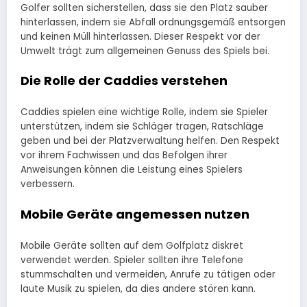
Golfer sollten sicherstellen, dass sie den Platz sauber
hinterlassen, indem sie Abfall ordnungsgemäß entsorgen
und keinen Müll hinterlassen. Dieser Respekt vor der
Umwelt trägt zum allgemeinen Genuss des Spiels bei.
Die Rolle der Caddies verstehen
Caddies spielen eine wichtige Rolle, indem sie Spieler
unterstützen, indem sie Schläger tragen, Ratschläge
geben und bei der Platzverwaltung helfen. Den Respekt
vor ihrem Fachwissen und das Befolgen ihrer
Anweisungen können die Leistung eines Spielers
verbessern.
Mobile Geräte angemessen nutzen
Mobile Geräte sollten auf dem Golfplatz diskret
verwendet werden. Spieler sollten ihre Telefone
stummschalten und vermeiden, Anrufe zu tätigen oder
laute Musik zu spielen, da dies andere stören kann.