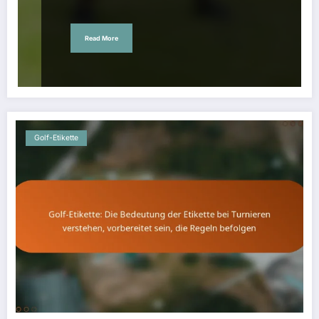
Read More
Golf-Etikette