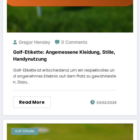
Gregor Hensley
0 Comments
Golf-Etikette: Angemessene Kleidung, Stille,
Handynutzung
Golf-Etikette ist entscheidend, um ein respektvolles un
d angenehmes Erlebnis auf dem Platz zu gewährleiste
n. Dazu…
Read More
03/02/2026
Golf-Etikette