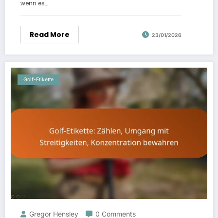
wenn es…
Read More
23/01/2026
Golf-Etikette
Gregor Hensley
0 Comments