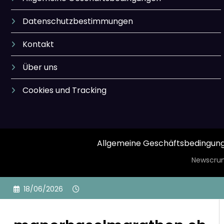
Datenschutzbestimmungen
Kontakt
Über uns
Cookies und Tracking
Allgemeine Geschäftsbedingun
Newscrun
Skip
18/06/2026
to
content