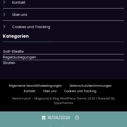
Kontakt
Über uns
Cookies und Tracking
Kategorien
Golf-Etikette
Regelauslegungen
Strafen
Allgemeine Geschäftsbedingungen
Datenschutzbestimmungen
Kontakt
Über uns
Cookies und Tracking
Newscrunch - Magazine & Blog
WordPress
Theme 2026 | Powered By
SpiceThemes
Skip
18/06/2026
to
content