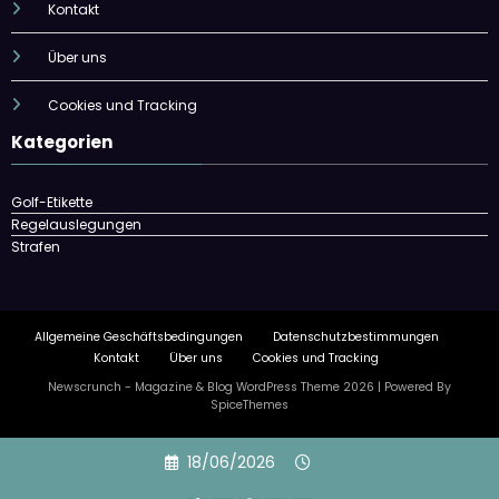
Kontakt
Über uns
Cookies und Tracking
Kategorien
Golf-Etikette
Regelauslegungen
Strafen
Allgemeine Geschäftsbedingungen
Datenschutzbestimmungen
Kontakt
Über uns
Cookies und Tracking
Newscrunch - Magazine & Blog
WordPress
Theme 2026 | Powered By
SpiceThemes
Skip
18/06/2026
to
content