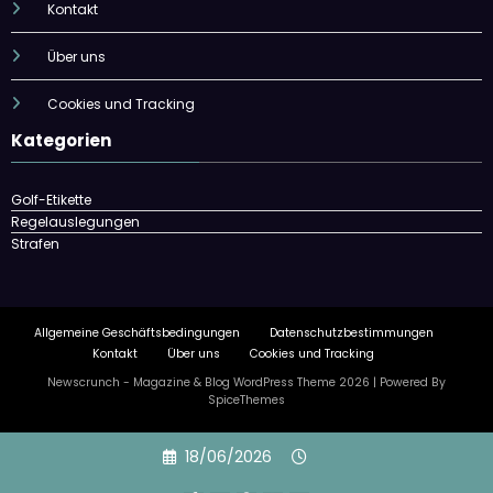
Kontakt
Über uns
Cookies und Tracking
Kategorien
Golf-Etikette
Regelauslegungen
Strafen
Allgemeine Geschäftsbedingungen
Datenschutzbestimmungen
Kontakt
Über uns
Cookies und Tracking
Newscrunch - Magazine & Blog
WordPress
Theme 2026 | Powered By
SpiceThemes
Skip
18/06/2026
to
content