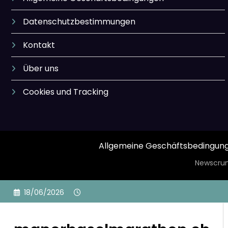
Datenschutzbestimmungen
Kontakt
Über uns
Cookies und Tracking
Allgemeine Geschäftsbedingun
Newscrun
Skip
18/06/2026
to
content